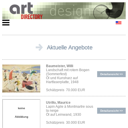
Aktuelle Angebote
Baumeister, Willi
Landschaft mit rotem Bogen
(Sommerfest)
Detailansicht >>
Öl und Kunsharz auf
Hartfaserplatte, 1948
Schätzpreis 70.000 EUR
Utrillo, Maurice
Lapin Agile à Montmartre sous
keine
la neige
Detailansicht >>
Öl auf Leinwand, 1930
Abbildung
Schätzpreis 30.000 EUR